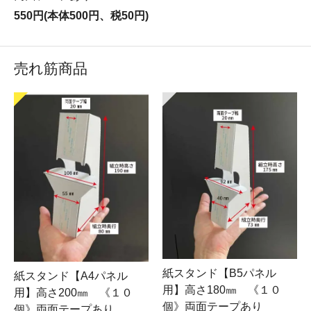
550円(本体500円、税50円)
売れ筋商品
紙スタンド【B5パネル
紙スタンド【A4パネル
用】高さ180㎜ 《１０
用】高さ200㎜ 《１０
個》両面テープあり
個》両面テープあり